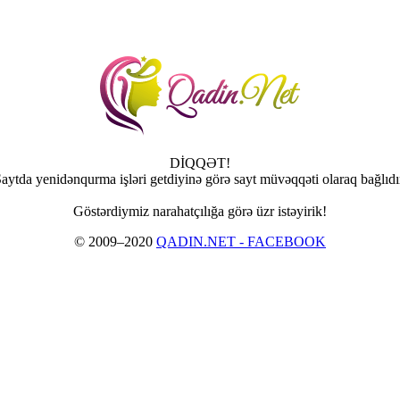
DİQQƏT!
aytda yenidənqurma işləri getdiyinə görə sayt müvəqqəti olaraq bağlıdı
Göstərdiymiz narahatçılığa görə üzr istəyirik!
© 2009–2020
QADIN.NET - FACEBOOK