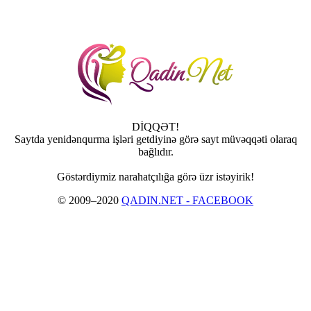
DİQQƏT!
Saytda yenidənqurma işləri getdiyinə görə sayt müvəqqəti olaraq
bağlıdır.
Göstərdiymiz narahatçılığa görə üzr istəyirik!
© 2009–2020
QADIN.NET - FACEBOOK