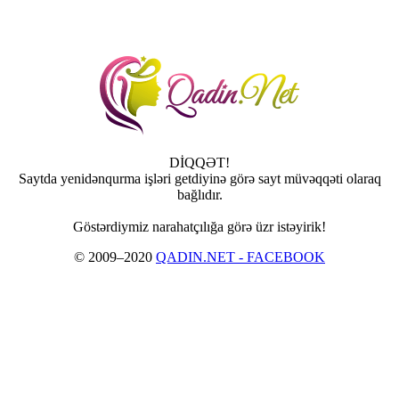
DİQQƏT!
Saytda yenidənqurma işləri getdiyinə görə sayt müvəqqəti olaraq
bağlıdır.
Göstərdiymiz narahatçılığa görə üzr istəyirik!
© 2009–2020
QADIN.NET - FACEBOOK