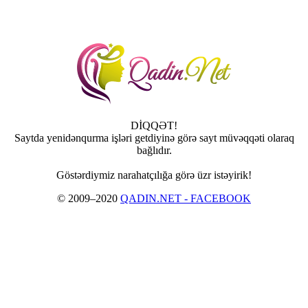
DİQQƏT!
Saytda yenidənqurma işləri getdiyinə görə sayt müvəqqəti olaraq
bağlıdır.
Göstərdiymiz narahatçılığa görə üzr istəyirik!
© 2009–2020
QADIN.NET - FACEBOOK