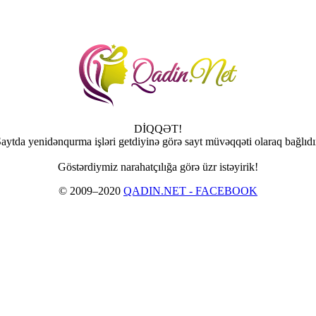
DİQQƏT!
aytda yenidənqurma işləri getdiyinə görə sayt müvəqqəti olaraq bağlıdı
Göstərdiymiz narahatçılığa görə üzr istəyirik!
© 2009–2020
QADIN.NET - FACEBOOK