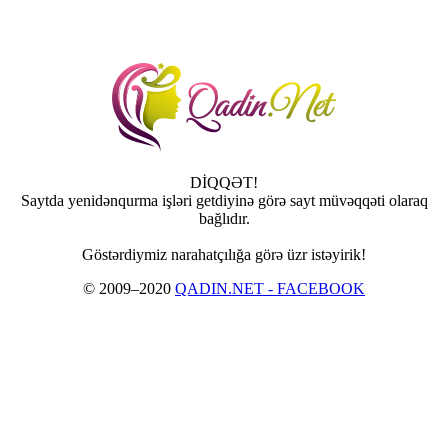
DİQQƏT!
Saytda yenidənqurma işləri getdiyinə görə sayt müvəqqəti olaraq
bağlıdır.
Göstərdiymiz narahatçılığa görə üzr istəyirik!
© 2009–2020
QADIN.NET - FACEBOOK