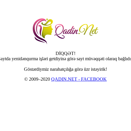
DİQQƏT!
aytda yenidənqurma işləri getdiyinə görə sayt müvəqqəti olaraq bağlıdı
Göstərdiymiz narahatçılığa görə üzr istəyirik!
© 2009–2020
QADIN.NET - FACEBOOK