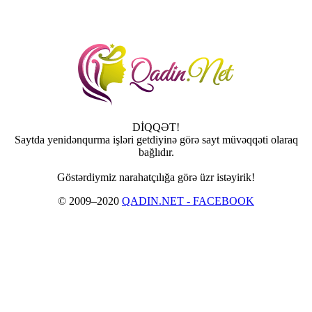
DİQQƏT!
Saytda yenidənqurma işləri getdiyinə görə sayt müvəqqəti olaraq
bağlıdır.
Göstərdiymiz narahatçılığa görə üzr istəyirik!
© 2009–2020
QADIN.NET - FACEBOOK