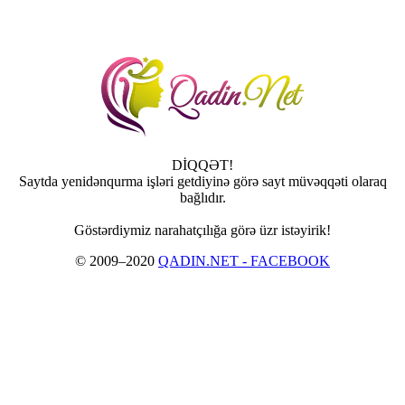
DİQQƏT!
Saytda yenidənqurma işləri getdiyinə görə sayt müvəqqəti olaraq
bağlıdır.
Göstərdiymiz narahatçılığa görə üzr istəyirik!
© 2009–2020
QADIN.NET - FACEBOOK