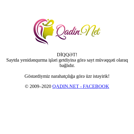
DİQQƏT!
Saytda yenidənqurma işləri getdiyinə görə sayt müvəqqəti olaraq
bağlıdır.
Göstərdiymiz narahatçılığa görə üzr istəyirik!
© 2009–2020
QADIN.NET - FACEBOOK