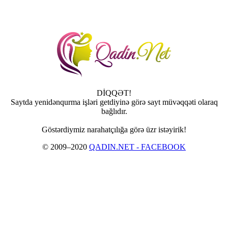
DİQQƏT!
Saytda yenidənqurma işləri getdiyinə görə sayt müvəqqəti olaraq
bağlıdır.
Göstərdiymiz narahatçılığa görə üzr istəyirik!
© 2009–2020
QADIN.NET - FACEBOOK