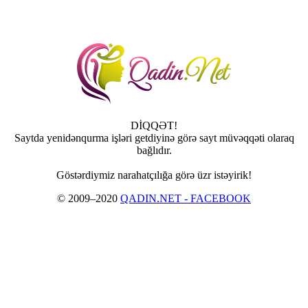
DİQQƏT!
Saytda yenidənqurma işləri getdiyinə görə sayt müvəqqəti olaraq
bağlıdır.
Göstərdiymiz narahatçılığa görə üzr istəyirik!
© 2009–2020
QADIN.NET - FACEBOOK