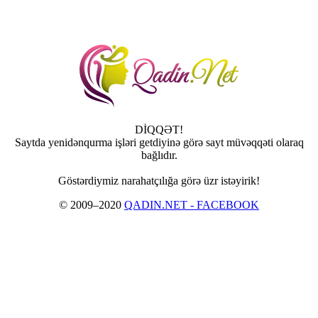
DİQQƏT!
Saytda yenidənqurma işləri getdiyinə görə sayt müvəqqəti olaraq
bağlıdır.
Göstərdiymiz narahatçılığa görə üzr istəyirik!
© 2009–2020
QADIN.NET - FACEBOOK