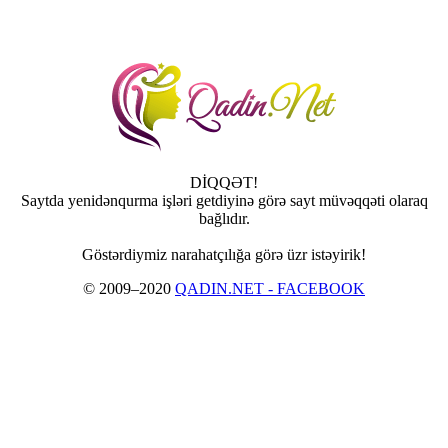
DİQQƏT!
Saytda yenidənqurma işləri getdiyinə görə sayt müvəqqəti olaraq
bağlıdır.
Göstərdiymiz narahatçılığa görə üzr istəyirik!
© 2009–2020
QADIN.NET - FACEBOOK