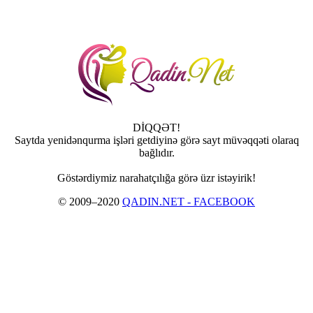
DİQQƏT!
Saytda yenidənqurma işləri getdiyinə görə sayt müvəqqəti olaraq
bağlıdır.
Göstərdiymiz narahatçılığa görə üzr istəyirik!
© 2009–2020
QADIN.NET - FACEBOOK