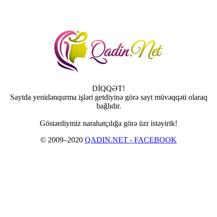
DİQQƏT!
Saytda yenidənqurma işləri getdiyinə görə sayt müvəqqəti olaraq
bağlıdır.
Göstərdiymiz narahatçılığa görə üzr istəyirik!
© 2009–2020
QADIN.NET - FACEBOOK