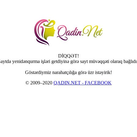
DİQQƏT!
aytda yenidənqurma işləri getdiyinə görə sayt müvəqqəti olaraq bağlıdı
Göstərdiymiz narahatçılığa görə üzr istəyirik!
© 2009–2020
QADIN.NET - FACEBOOK