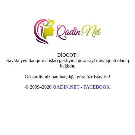
DİQQƏT!
Saytda yenidənqurma işləri getdiyinə görə sayt müvəqqəti olaraq
bağlıdır.
Göstərdiymiz narahatçılığa görə üzr istəyirik!
© 2009–2020
QADIN.NET - FACEBOOK