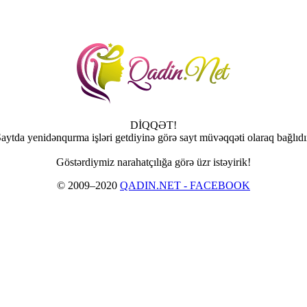
DİQQƏT!
aytda yenidənqurma işləri getdiyinə görə sayt müvəqqəti olaraq bağlıdı
Göstərdiymiz narahatçılığa görə üzr istəyirik!
© 2009–2020
QADIN.NET - FACEBOOK