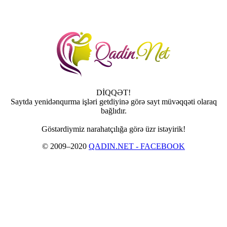
DİQQƏT!
Saytda yenidənqurma işləri getdiyinə görə sayt müvəqqəti olaraq
bağlıdır.
Göstərdiymiz narahatçılığa görə üzr istəyirik!
© 2009–2020
QADIN.NET - FACEBOOK