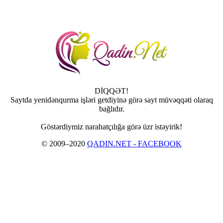
DİQQƏT!
Saytda yenidənqurma işləri getdiyinə görə sayt müvəqqəti olaraq
bağlıdır.
Göstərdiymiz narahatçılığa görə üzr istəyirik!
© 2009–2020
QADIN.NET - FACEBOOK