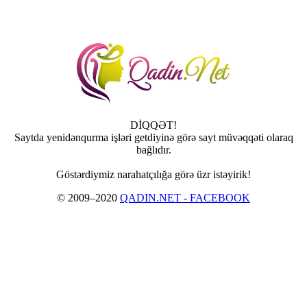
DİQQƏT!
Saytda yenidənqurma işləri getdiyinə görə sayt müvəqqəti olaraq
bağlıdır.
Göstərdiymiz narahatçılığa görə üzr istəyirik!
© 2009–2020
QADIN.NET - FACEBOOK