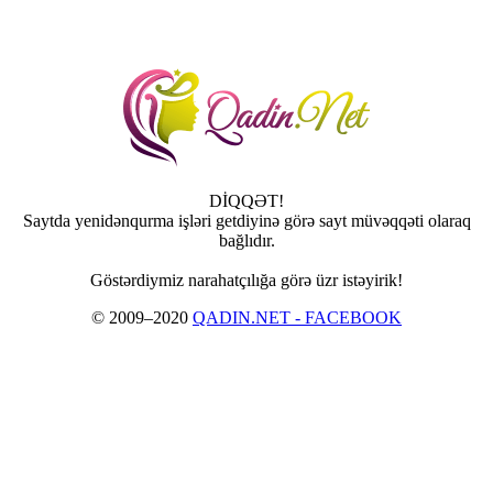
DİQQƏT!
Saytda yenidənqurma işləri getdiyinə görə sayt müvəqqəti olaraq
bağlıdır.
Göstərdiymiz narahatçılığa görə üzr istəyirik!
© 2009–2020
QADIN.NET - FACEBOOK