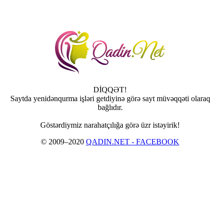
DİQQƏT!
Saytda yenidənqurma işləri getdiyinə görə sayt müvəqqəti olaraq
bağlıdır.
Göstərdiymiz narahatçılığa görə üzr istəyirik!
© 2009–2020
QADIN.NET - FACEBOOK