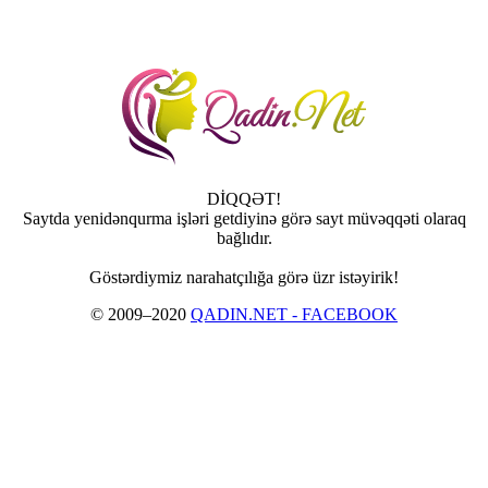
DİQQƏT!
Saytda yenidənqurma işləri getdiyinə görə sayt müvəqqəti olaraq
bağlıdır.
Göstərdiymiz narahatçılığa görə üzr istəyirik!
© 2009–2020
QADIN.NET - FACEBOOK