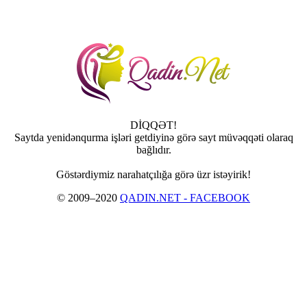
DİQQƏT!
Saytda yenidənqurma işləri getdiyinə görə sayt müvəqqəti olaraq
bağlıdır.
Göstərdiymiz narahatçılığa görə üzr istəyirik!
© 2009–2020
QADIN.NET - FACEBOOK