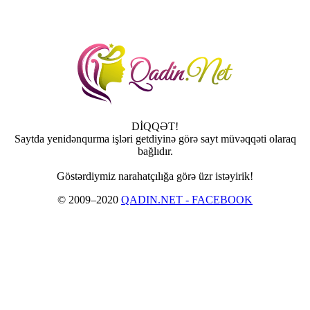
DİQQƏT!
Saytda yenidənqurma işləri getdiyinə görə sayt müvəqqəti olaraq
bağlıdır.
Göstərdiymiz narahatçılığa görə üzr istəyirik!
© 2009–2020
QADIN.NET - FACEBOOK