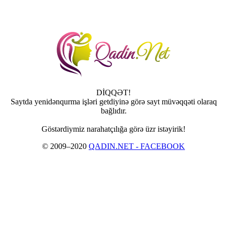
DİQQƏT!
Saytda yenidənqurma işləri getdiyinə görə sayt müvəqqəti olaraq
bağlıdır.
Göstərdiymiz narahatçılığa görə üzr istəyirik!
© 2009–2020
QADIN.NET - FACEBOOK