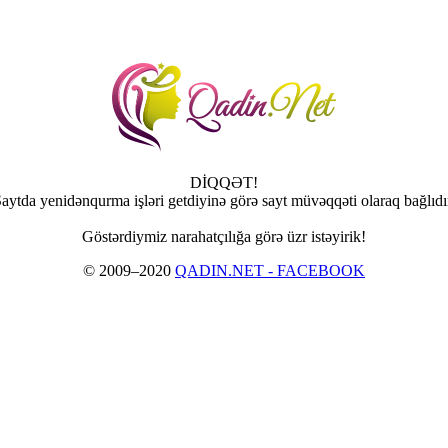
DİQQƏT!
aytda yenidənqurma işləri getdiyinə görə sayt müvəqqəti olaraq bağlıdı
Göstərdiymiz narahatçılığa görə üzr istəyirik!
© 2009–2020
QADIN.NET - FACEBOOK