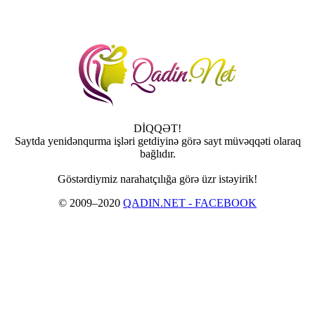
DİQQƏT!
Saytda yenidənqurma işləri getdiyinə görə sayt müvəqqəti olaraq
bağlıdır.
Göstərdiymiz narahatçılığa görə üzr istəyirik!
© 2009–2020
QADIN.NET - FACEBOOK