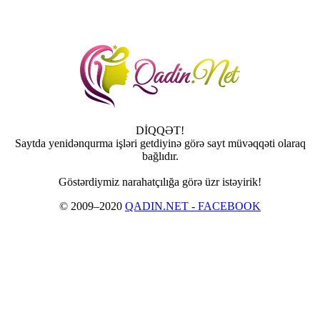
DİQQƏT!
Saytda yenidənqurma işləri getdiyinə görə sayt müvəqqəti olaraq
bağlıdır.
Göstərdiymiz narahatçılığa görə üzr istəyirik!
© 2009–2020
QADIN.NET - FACEBOOK