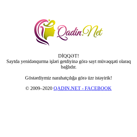
DİQQƏT!
Saytda yenidənqurma işləri getdiyinə görə sayt müvəqqəti olaraq
bağlıdır.
Göstərdiymiz narahatçılığa görə üzr istəyirik!
© 2009–2020
QADIN.NET - FACEBOOK