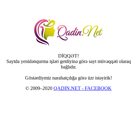
DİQQƏT!
Saytda yenidənqurma işləri getdiyinə görə sayt müvəqqəti olaraq
bağlıdır.
Göstərdiymiz narahatçılığa görə üzr istəyirik!
© 2009–2020
QADIN.NET - FACEBOOK