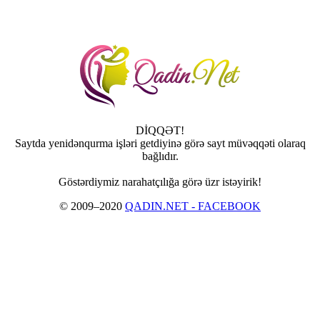
DİQQƏT!
Saytda yenidənqurma işləri getdiyinə görə sayt müvəqqəti olaraq
bağlıdır.
Göstərdiymiz narahatçılığa görə üzr istəyirik!
© 2009–2020
QADIN.NET - FACEBOOK