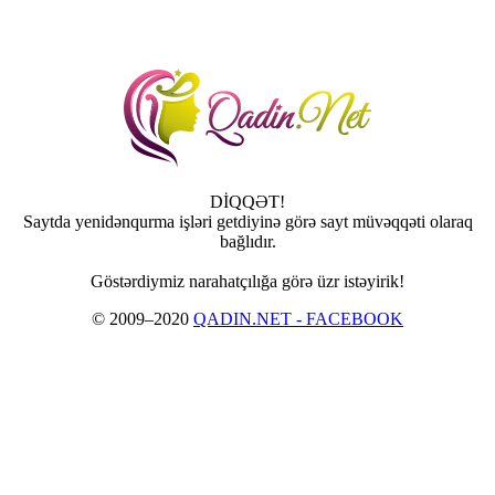
DİQQƏT!
Saytda yenidənqurma işləri getdiyinə görə sayt müvəqqəti olaraq
bağlıdır.
Göstərdiymiz narahatçılığa görə üzr istəyirik!
© 2009–2020
QADIN.NET - FACEBOOK