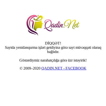
DİQQƏT!
Saytda yenidənqurma işləri getdiyinə görə sayt müvəqqəti olaraq
bağlıdır.
Göstərdiymiz narahatçılığa görə üzr istəyirik!
© 2009–2020
QADIN.NET - FACEBOOK