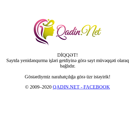
DİQQƏT!
Saytda yenidənqurma işləri getdiyinə görə sayt müvəqqəti olaraq
bağlıdır.
Göstərdiymiz narahatçılığa görə üzr istəyirik!
© 2009–2020
QADIN.NET - FACEBOOK