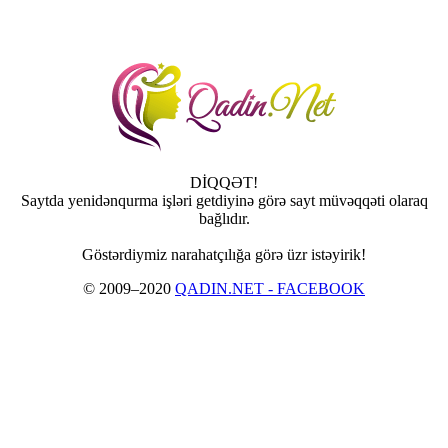
DİQQƏT!
Saytda yenidənqurma işləri getdiyinə görə sayt müvəqqəti olaraq
bağlıdır.
Göstərdiymiz narahatçılığa görə üzr istəyirik!
© 2009–2020
QADIN.NET - FACEBOOK