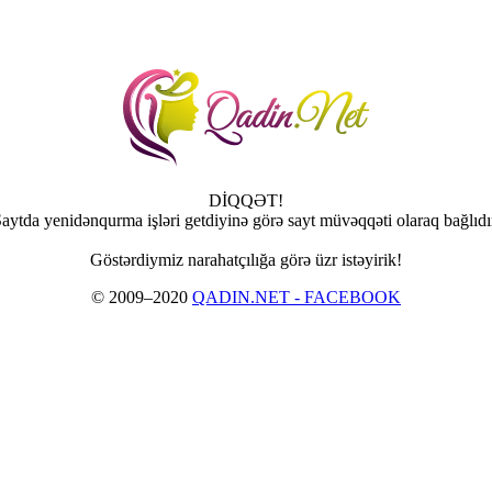
DİQQƏT!
aytda yenidənqurma işləri getdiyinə görə sayt müvəqqəti olaraq bağlıdı
Göstərdiymiz narahatçılığa görə üzr istəyirik!
© 2009–2020
QADIN.NET - FACEBOOK