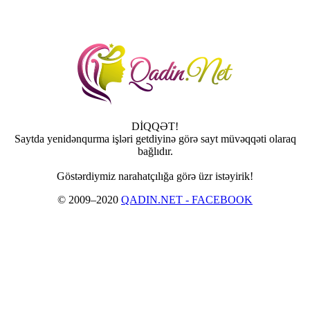
DİQQƏT!
Saytda yenidənqurma işləri getdiyinə görə sayt müvəqqəti olaraq
bağlıdır.
Göstərdiymiz narahatçılığa görə üzr istəyirik!
© 2009–2020
QADIN.NET - FACEBOOK