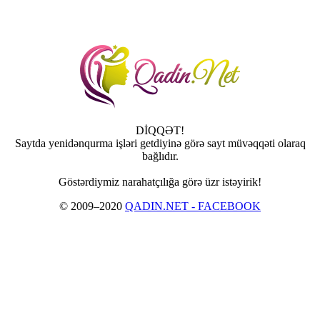
DİQQƏT!
Saytda yenidənqurma işləri getdiyinə görə sayt müvəqqəti olaraq
bağlıdır.
Göstərdiymiz narahatçılığa görə üzr istəyirik!
© 2009–2020
QADIN.NET - FACEBOOK