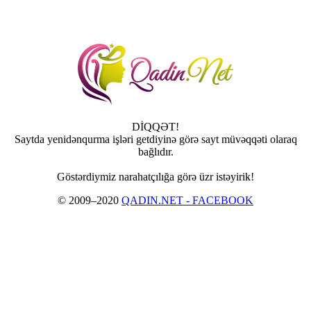
DİQQƏT!
Saytda yenidənqurma işləri getdiyinə görə sayt müvəqqəti olaraq
bağlıdır.
Göstərdiymiz narahatçılığa görə üzr istəyirik!
© 2009–2020
QADIN.NET - FACEBOOK