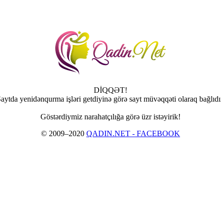
DİQQƏT!
aytda yenidənqurma işləri getdiyinə görə sayt müvəqqəti olaraq bağlıdı
Göstərdiymiz narahatçılığa görə üzr istəyirik!
© 2009–2020
QADIN.NET - FACEBOOK