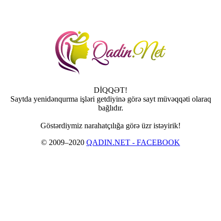
DİQQƏT!
Saytda yenidənqurma işləri getdiyinə görə sayt müvəqqəti olaraq
bağlıdır.
Göstərdiymiz narahatçılığa görə üzr istəyirik!
© 2009–2020
QADIN.NET - FACEBOOK