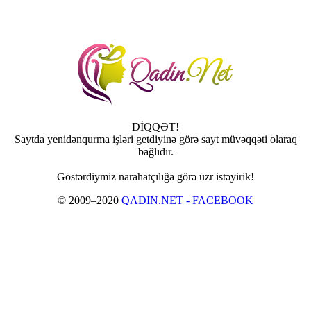
DİQQƏT!
Saytda yenidənqurma işləri getdiyinə görə sayt müvəqqəti olaraq
bağlıdır.
Göstərdiymiz narahatçılığa görə üzr istəyirik!
© 2009–2020
QADIN.NET - FACEBOOK