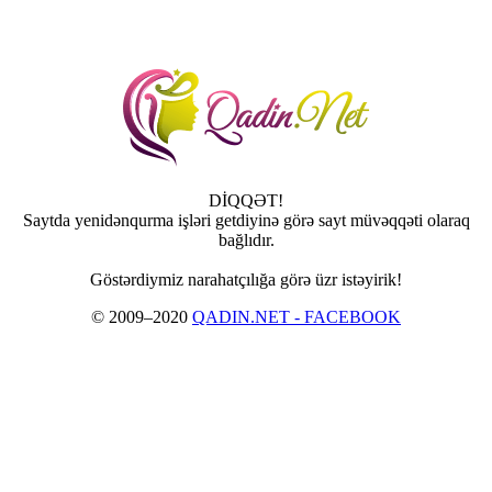
DİQQƏT!
Saytda yenidənqurma işləri getdiyinə görə sayt müvəqqəti olaraq
bağlıdır.
Göstərdiymiz narahatçılığa görə üzr istəyirik!
© 2009–2020
QADIN.NET - FACEBOOK