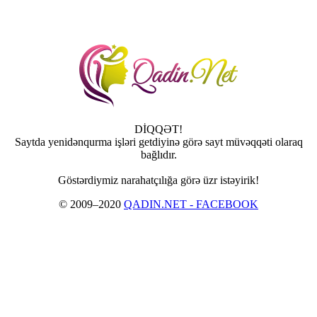
DİQQƏT!
Saytda yenidənqurma işləri getdiyinə görə sayt müvəqqəti olaraq
bağlıdır.
Göstərdiymiz narahatçılığa görə üzr istəyirik!
© 2009–2020
QADIN.NET - FACEBOOK