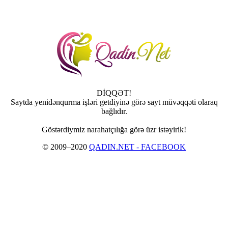
DİQQƏT!
Saytda yenidənqurma işləri getdiyinə görə sayt müvəqqəti olaraq
bağlıdır.
Göstərdiymiz narahatçılığa görə üzr istəyirik!
© 2009–2020
QADIN.NET - FACEBOOK