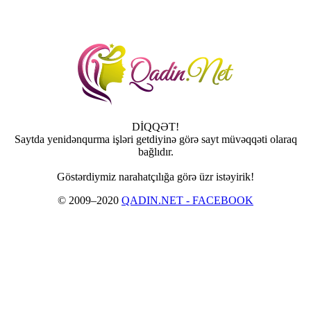
DİQQƏT!
Saytda yenidənqurma işləri getdiyinə görə sayt müvəqqəti olaraq
bağlıdır.
Göstərdiymiz narahatçılığa görə üzr istəyirik!
© 2009–2020
QADIN.NET - FACEBOOK