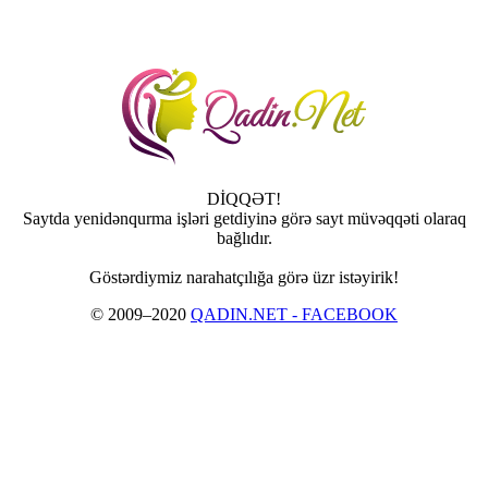
DİQQƏT!
Saytda yenidənqurma işləri getdiyinə görə sayt müvəqqəti olaraq
bağlıdır.
Göstərdiymiz narahatçılığa görə üzr istəyirik!
© 2009–2020
QADIN.NET - FACEBOOK